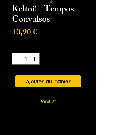
Keltoi! - Tempos
Convulsos
Prix
10,90 €
Quantité
*
Ajouter au panier
Vinil 7"