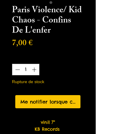
Paris Violence/ Kid
Chaos - Confins
De L'enfer
Prix
7,00 €
Quantité
*
Rupture de stock
Me notifier lorsque cet article est disponible
vinil 7"
KB Records