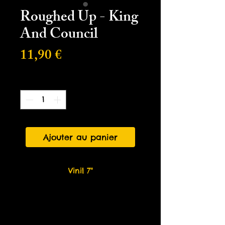
Roughed Up - King
And Council
Prix
11,90 €
Quantité
*
Ajouter au panier
Vinil 7"